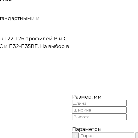
стандартными и
 Т22-Т26 профилей В и С.
 и П32-П35ВЕ. На выбор в
Размер, мм
Параметры
-