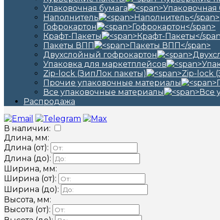
Упаковочная бумага
Наполнитель
Гофрокартон
Крафт-Пакеты
Пакеты ВПП
Двухслойный гофрокартон
Упаковка для маркетплейсов
Zip-lock (ЗипЛок пакеты)
Прочие упаковочные материалы
Все упаковочные материалы
Распродажа
В наличии:
Длина, мм:
Длина (от):
Длина (до):
Ширина, мм:
Ширина (от):
Ширина (до):
Высота, мм:
Высота (от):