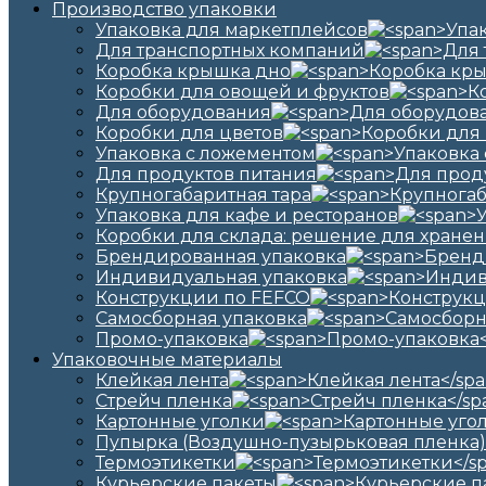
Производство упаковки
Упаковка для маркетплейсов
Для транспортных компаний
Коробка крышка дно
Коробки для овощей и фруктов
Для оборудования
Коробки для цветов
Упаковка с ложементом
Для продуктов питания
Крупногабаритная тара
Упаковка для кафе и ресторанов
Коробки для склада: решение для хранен
Брендированная упаковка
Индивидуальная упаковка
Конструкции по FEFCO
Самосборная упаковка
Промо-упаковка
Упаковочные материалы
Клейкая лента
Стрейч пленка
Картонные уголки
Пупырка (Воздушно-пузырьковая пленка)
Термоэтикетки
Курьерские пакеты