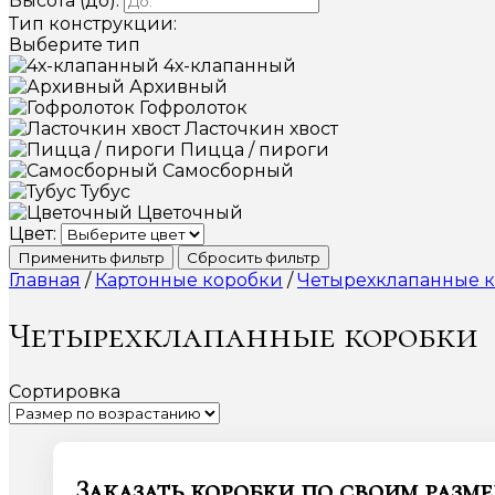
Высота (до):
Тип конструкции:
Выберите тип
4х-клапанный
Архивный
Гофролоток
Ласточкин хвост
Пицца / пироги
Самосборный
Тубус
Цветочный
Цвет:
Применить фильтр
Сбросить фильтр
Главная
/
Картонные коробки
/
Четырехклапанные 
Четырехклапанные коробки
Сортировка
Заказать коробки по своим разм