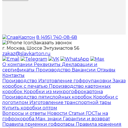
8 (495) 740-08-68
Заказать звонок
г. Москва, Шоссе Энтузиастов 56
zakaz@slavkarton.ru
О компании
Реквизиты
Декларации и
сертификаты
Производство
Вакансии
Отзывы
Контакты
Производство
Изготовление гофроупаковки
Заказ
коробок с печатью
Производство картонных
коробок
Коробки из микрогофрокартона
Производство пятислойных коробок
Коробки с
логотипом
Изготовление транспортной тары
Купить коробки оптом
Вопросы и ответы
Новости
Статьи
ГОСТы на
гофрокороба
Ман. знаки
Гарантии и возврат
Правила приемки гофротары
Правила хранения