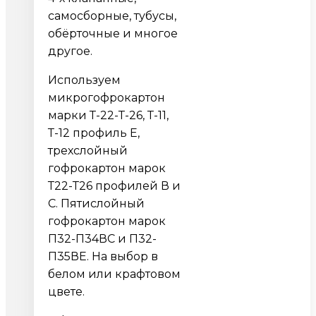
самосборные, тубусы,
обёрточные и многое
другое.
Используем
микрогофрокартон
марки Т-22-Т-26, Т-11,
Т-12 профиль Е,
трехслойный
гофрокартон марок
Т22-Т26 профилей В и
С. Пятислойный
гофрокартон марок
П32-П34ВС и П32-
П35ВЕ. На выбор в
белом или крафтовом
цвете.