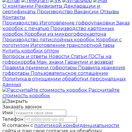
О компании
Реквизиты
Декларации и
сертификаты
Производство
Вакансии
Отзывы
Контакты
Производство
Изготовление гофроупаковки
Заказ
коробок с печатью
Производство картонных
коробок
Коробки из микрогофрокартона
Производство пятислойных коробок
Коробки с
логотипом
Изготовление транспортной тары
Купить коробки оптом
Вопросы и ответы
Новости
Статьи
ГОСТы на
гофрокороба
Ман. знаки
Гарантии и возврат
Правила приемки гофротары
Правила хранения
гофротары
Пользовательское соглашение
Политика в отношении обработки персональных
данных
Рассчитайте
стоимость коробок
Заказать звонок
Имя
Телефон
Я согласен с
политикой конфиденциальности
сайта и даю свое согласие на обработку