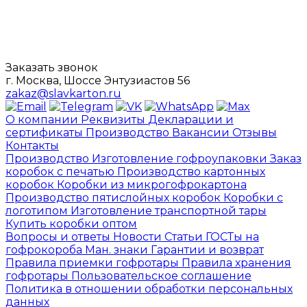
Заказать звонок
г. Москва, Шоссе Энтузиастов 56
zakaz@slavkarton.ru
О компании
Реквизиты
Декларации и
сертификаты
Производство
Вакансии
Отзывы
Контакты
Производство
Изготовление гофроупаковки
Заказ
коробок с печатью
Производство картонных
коробок
Коробки из микрогофрокартона
Производство пятислойных коробок
Коробки с
логотипом
Изготовление транспортной тары
Купить коробки оптом
Вопросы и ответы
Новости
Статьи
ГОСТы на
гофрокороба
Ман. знаки
Гарантии и возврат
Правила приемки гофротары
Правила хранения
гофротары
Пользовательское соглашение
Политика в отношении обработки персональных
данных