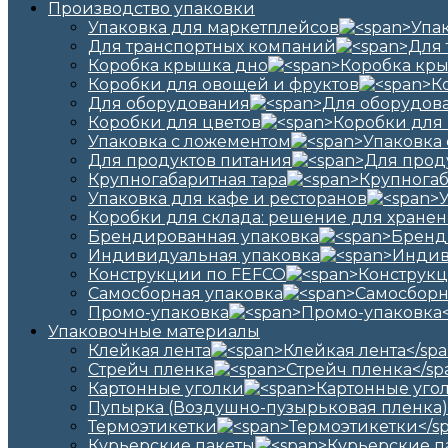
Производство упаковки
Упаковка для маркетплейсов
Для транспортных компаний
Коробка крышка дно
Коробки для овощей и фруктов
Для оборудования
Коробки для цветов
Упаковка с ложементом
Для продуктов питания
Крупногабаритная тара
Упаковка для кафе и ресторанов
Коробки для склада: решение для хранен
Брендированная упаковка
Индивидуальная упаковка
Конструкции по FEFCO
Самосборная упаковка
Промо-упаковка
Упаковочные материалы
Клейкая лента
Стрейч пленка
Картонные уголки
Пупырка (Воздушно-пузырьковая пленка)
Термоэтикетки
Курьерские пакеты