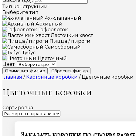
Высота (до):
Тип конструкции:
Выберите тип
4х-клапанный
Архивный
Гофролоток
Ласточкин хвост
Пицца / пироги
Самосборный
Тубус
Цветочный
Цвет:
Применить фильтр
Сбросить фильтр
Главная
/
Картонные коробки
/ Цветочные коробки
Цветочные коробки
Сортировка
Заказать коробки по своим разм