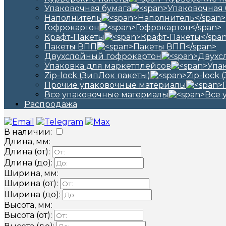
Упаковочная бумага
Наполнитель
Гофрокартон
Крафт-Пакеты
Пакеты ВПП
Двухслойный гофрокартон
Упаковка для маркетплейсов
Zip-lock (ЗипЛок пакеты)
Прочие упаковочные материалы
Все упаковочные материалы
Распродажа
В наличии:
Длина, мм:
Длина (от):
Длина (до):
Ширина, мм:
Ширина (от):
Ширина (до):
Высота, мм:
Высота (от):