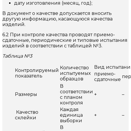
дату изготовления (месяц, год);
В документ о качестве допускается вносить
другую информацию, касающуюся качества
изделий.
6.2 При контроле качества проводят приемо-
сдаточные, периодические и типовые испытания
изделий в соответствии с таблицей №3.
Таблица №3
Вид испытани
Количество
Контролируемый
испытуемых
приемо-
показатель
пе
образцов
сдаточные
В
соответствии
Размеры
+
–
с планом
контроля
Каждая
Качество
единица
+
–
склейки
выборки
В