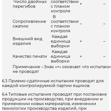
Число двойных
соответствии
+
–
перегибов
с планом
контроля
В
Сопротивление
соответствии
–
–
сжатию
с планом
контроля
Каждая
Внешний вид
единица
+
–
изделия
выборки
Каждая
Качество печати
единица
+
–
выборки
Примечание – Знак «+» означает. что испытание
не проводят
6.3 Приемо-сдаточные испытания проводят для
каждой контролируемой партии ящиков.
6.4 Типовые испытания проводят при постановке
продукции на производство, при внедрении и
применении новых материалов, изменении
технологии производства изделий, при