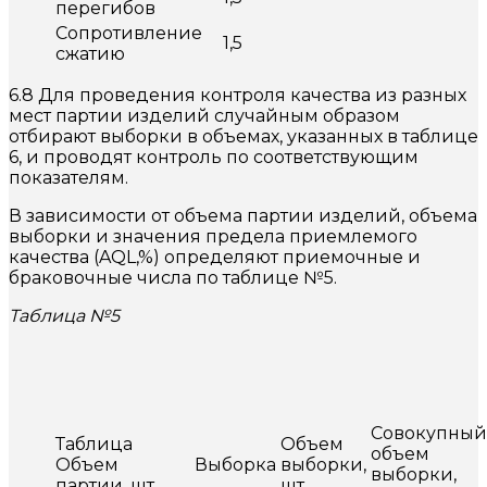
перегибов
Сопротивление
1,5
сжатию
6.8 Для проведения контроля качества из разных
мест партии изделий случайным образом
отбирают выборки в объемах, указанных в таблице
6, и проводят контроль по соответствующим
показателям.
В зависимости от объема партии изделий, объема
выборки и значения предела приемлемого
качества (AQL,%) определяют приемочные и
браковочные числа по таблице №5.
Таблица №5
Совокупный
Таблица
Объем
объем
Объем
Выборка
выборки,
выборки,
партии, шт.
шт.