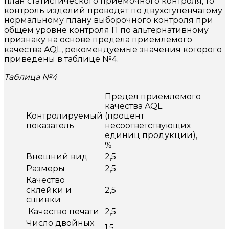
план статистического приемочного контроля, то
контроль изделий проводят по двухступенчатому
нормальному плану выборочного контроля при
общем уровне контроля П по альтернативному
признаку на основе предела приемлемого
качества AQL, рекомендуемые значения которого
приведены в таблице №4.
Таблица №4
Предел приемлемого
качества AQL
Контролируемый
(процент
показатель
несоответствующих
единиц продукции),
%
Внешний вид
2,5
Размеры
2,5
Качество
склейки и
2,5
сшивки
Качество печати
2,5
Число двойных
1,5