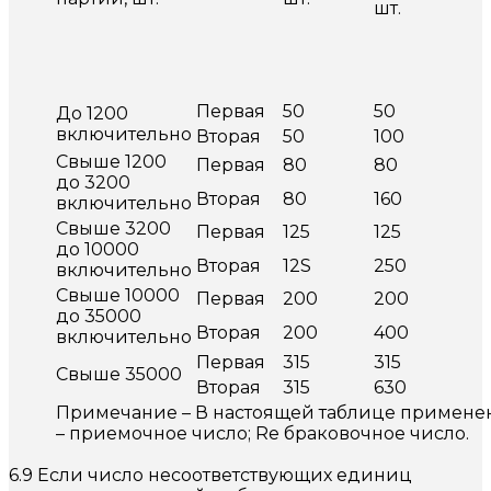
шт.
Первая
50
50
До 1200
включительно
Вторая
50
100
Свыше 1200
Первая
80
80
до 3200
Вторая
80
160
включительно
Свыше 3200
Первая
125
125
до 10000
Вторая
12S
250
включительно
Свыше 10000
Первая
200
200
до 35000
Вторая
200
400
включительно
Первая
315
315
Свыше 35000
Вторая
315
630
Примечание – В настоящей таблице применен
– приемочное число; Re браковочное число.
6.9 Если число несоответствующих единиц