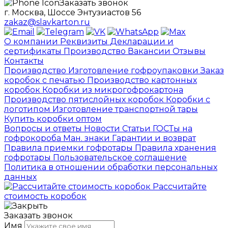
Заказать звонок
г. Москва, Шоссе Энтузиастов 56
zakaz@slavkarton.ru
О компании
Реквизиты
Декларации и
сертификаты
Производство
Вакансии
Отзывы
Контакты
Производство
Изготовление гофроупаковки
Заказ
коробок с печатью
Производство картонных
коробок
Коробки из микрогофрокартона
Производство пятислойных коробок
Коробки с
логотипом
Изготовление транспортной тары
Купить коробки оптом
Вопросы и ответы
Новости
Статьи
ГОСТы на
гофрокороба
Ман. знаки
Гарантии и возврат
Правила приемки гофротары
Правила хранения
гофротары
Пользовательское соглашение
Политика в отношении обработки персональных
данных
Рассчитайте
стоимость коробок
Заказать звонок
Имя