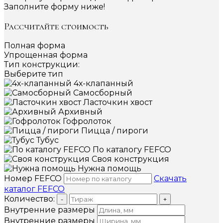
Заполните форму ниже!
Рассчитайте стоимость
Полная форма
Упрощенная форма
Тип конструкции:
Выберите тип
4х-клапанный
Самосборный
Ласточкин хвост
Архивный
Гофролоток
Пицца / пироги
Тубус
По каталогу FEFCO
Своя конструкция
Нужна помощь
Номер FEFCO
Скачать
каталог FEFCO
Количество:
-
+
Внутренние размеры
Внутренние размеры