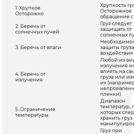
Хрупкость гру
1. Хрупкое.
Осторожное
Осторожно
обращение с
Груз следует
2. Беречь от
защищать от
солнечных лучей
солнечных л
Необходимо
3. Беречь от влаги
защиты груза
воздействия
Любой из ви
излучения м
влиять на св
4. Беречь от
груза или из
излучения
их (например
непроявлен
пленки)
Диапазон
температур, 
5. Ограничение
которых след
температуры
хранить груз
манипулиров
Груз при