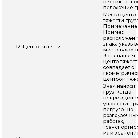
вертикально
положение г
Место центр
тяжести груза
Примечание 
Пример
расположен
знака указыв
12. Центр тяжести
место тяжести
Знак наносят
центр тяжест
совпадает с
геометриче
центром тяж
Знак наносят
груз, когда
повреждени
упаковки пр
погрузочно-
разгрузочны
работах,
транспортир
или хранени