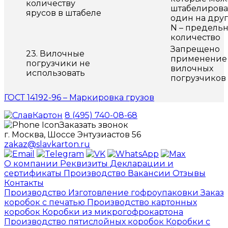
количеству
штабелирова
ярусов в штабеле
один на друг
N – предель
количество
Запрещено
23. Вилочные
применение
погрузчики не
вилочных
использовать
погрузчиков
ГОСТ 14192-96 – Маркировка грузов
8 (495) 740-08-68
Заказать звонок
г. Москва, Шоссе Энтузиастов 56
zakaz@slavkarton.ru
О компании
Реквизиты
Декларации и
сертификаты
Производство
Вакансии
Отзывы
Контакты
Производство
Изготовление гофроупаковки
Заказ
коробок с печатью
Производство картонных
коробок
Коробки из микрогофрокартона
Производство пятислойных коробок
Коробки с