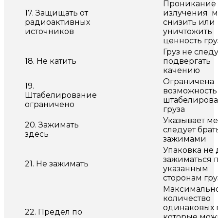
Проникание
17. Защищать от
излучения м
радиоактивных
снизить или
источников
уничтожить
ценность гру
Груз не след
18. Не катить
подвергать
качению
Ограничена
19.
возможность
Штабелирование
штабелиров
ограничено
груза
Указывает ме
20. Зажимать
следует брат
здесь
зажимами
Упаковка не
зажиматься 
21. Не зажимать
указанным
сторонам гру
Максимальн
количество
одинаковых г
22. Предел по
которые мож