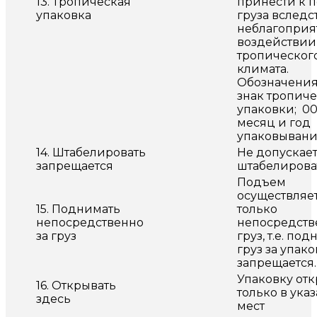
13. Тропическая
принести к 
упаковка
груза вследс
неблагоприя
воздействии
тропическог
климата.
Обозначения:
знак тропич
упаковки; 00
месяц и год
упаковыван
14. Штабелировать
Не допускае
запрещается
штабелироват
Подъем
осуществляе
15. Поднимать
только
непосредственно
непосредств
за груз
груз, т.е. по
груз за упако
запрещается.
Упаковку от
16. Открывать
только в ука
здесь
мест