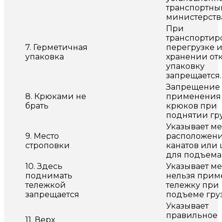
транспортн
министерств
При
транспортир
7. Герметичная
перегрузке 
упаковка
хранении от
упаковку
запрещается.
Запрещение
8. Крюками не
применения
брать
крюков при
поднятии гр
Указывает ме
9. Место
расположен
строповки
канатов или
для подъема
10. Здесь
Указывает ме
поднимать
нельзя прим
тележкой
тележку при
запрещается
подъеме гру
Указывает
правильное
11. Верх