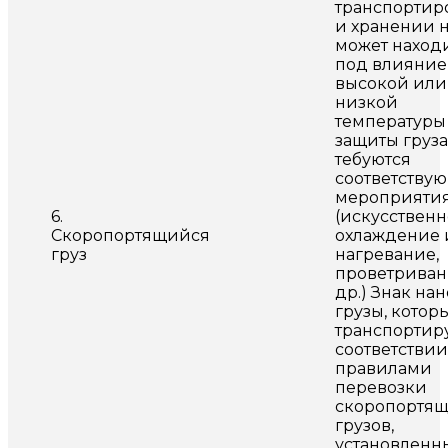
транспортир
и хранении 
может наход
под влияни
высокой или
низкой
температуры
защиты груза
тебуются
соответству
мероприяти
6.
(искусствен
Скоропортящийся
охлаждение 
груз
нагревание,
проветриван
др.) Знак нан
грузы, котор
транспортир
соответствии
правилами
перевозки
скоропортящ
грузов,
установлен