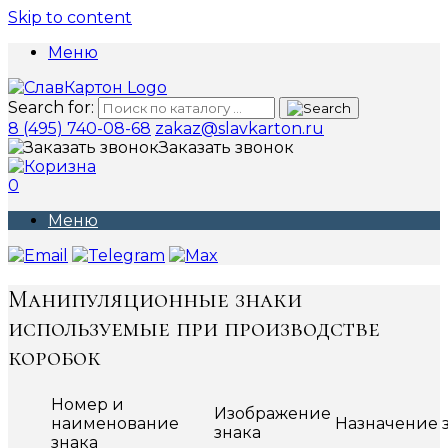
Skip to content
Меню
Search for:
8 (495) 740-08-68
zakaz@slavkarton.ru
Заказать звонок
0
Меню
Манипуляционные знаки
используемые при производстве
коробок
Номер и
Изображение
наименование
Назначение 
знака
знака