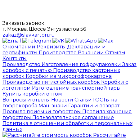
Заказать звонок
г. Москва, Шоссе Энтузиастов 56
zakaz@slavkarton.ru
О компании
Реквизиты
Декларации и
сертификаты
Производство
Вакансии
Отзывы
Контакты
Производство
Изготовление гофроупаковки
Заказ
коробок с печатью
Производство картонных
коробок
Коробки из микрогофрокартона
Производство пятислойных коробок
Коробки с
логотипом
Изготовление транспортной тары
Купить коробки оптом
Вопросы и ответы
Новости
Статьи
ГОСТы на
гофрокороба
Ман. знаки
Гарантии и возврат
Правила приемки гофротары
Правила хранения
гофротары
Пользовательское соглашение
Политика в отношении обработки персональных
данных
Рассчитайте