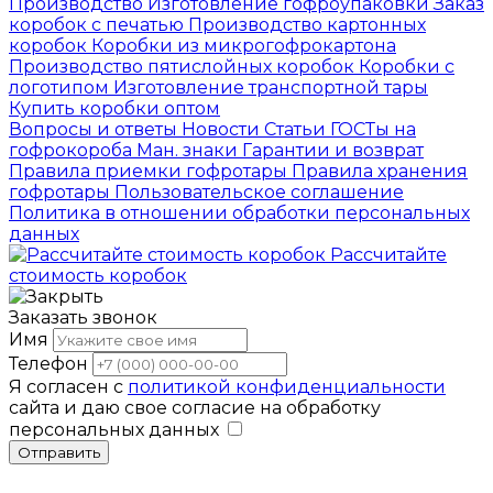
Производство
Изготовление гофроупаковки
Заказ
коробок с печатью
Производство картонных
коробок
Коробки из микрогофрокартона
Производство пятислойных коробок
Коробки с
логотипом
Изготовление транспортной тары
Купить коробки оптом
Вопросы и ответы
Новости
Статьи
ГОСТы на
гофрокороба
Ман. знаки
Гарантии и возврат
Правила приемки гофротары
Правила хранения
гофротары
Пользовательское соглашение
Политика в отношении обработки персональных
данных
Рассчитайте
стоимость коробок
Заказать звонок
Имя
Телефон
Я согласен с
политикой конфиденциальности
сайта и даю свое согласие на обработку
персональных данных
Отправить