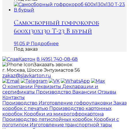
Самосборный гофрокороб
600х130х130 Т-23 В бурый
91,05
₽
Подробнее
Под заказ
8 (495) 740-08-68
Заказать звонок
г. Москва, Шоссе Энтузиастов 56
zakaz@slavkarton.ru
О компании
Реквизиты
Декларации и
сертификаты
Производство
Вакансии
Отзывы
Контакты
Производство
Изготовление гофроупаковки
Заказ
коробок с печатью
Производство картонных
коробок
Коробки из микрогофрокартона
Производство пятислойных коробок
Коробки с
логотипом
Изготовление транспортной тары