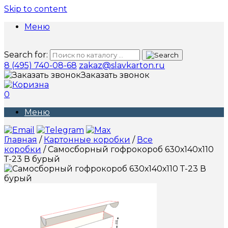
Skip to content
Меню
Search for:
8 (495) 740-08-68
zakaz@slavkarton.ru
Заказать звонок
0
Меню
Главная
/
Картонные коробки
/
Все
коробки
/ Самосборный гофрокороб 630х140х110
Т-23 В бурый