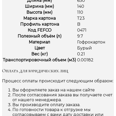
Длина (мм)
630
Ширина (мм)
140
Высота (мм)
110
Марка картона
Т23
Профиль картона
B
Код FEFCO
0471
Полезный объём (л)
9.7
Материал
Гофрокартон
Цвет
Бурый
Вес (кг)
0.21
Транспортировочный объем (м3)
0.00182
Оплата для юридических лиц
Процесс оплаты происходит следующим образом:
Вы оформляете заказ на нашем сайте
После согласования заказа вы получаете счет
от нашего менеджера.
Вы производите оплату заказа.
По готовности товара к отгрузке мы
согласовываем с вами дату доставки или