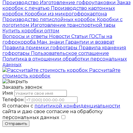
Производство
Изготовление гофроупаковки
Заказ
коробок с печатью
Производство картонных
коробок
Коробки из микрогофрокартона
Производство пятислойных коробок
Коробки с
логотипом
Изготовление транспортной тары
Купить коробки оптом
Вопросы и ответы
Новости
Статьи
ГОСТы на
гофрокороба
Ман. знаки
Гарантии и возврат
Правила приемки гофротары
Правила хранения
гофротары
Пользовательское соглашение
Политика в отношении обработки персональных
данных
Рассчитайте
стоимость коробок
Заказать звонок
Имя
Телефон
Я согласен с
политикой конфиденциальности
сайта и даю свое согласие на обработку
персональных данных
Отправить