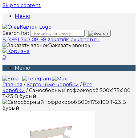
Skip to content
Меню
Search for:
8 (495) 740-08-68
zakaz@slavkarton.ru
Заказать звонок
0
Меню
Главная
/
Картонные коробки
/
Все
коробки
/ Самосборный гофрокороб 500х175х100
Т-23 В бурый