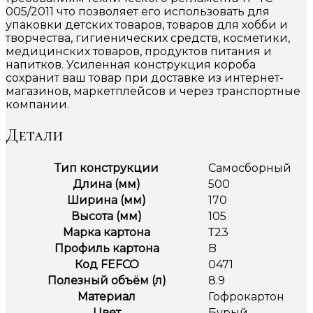
005/2011 что позволяет его использовать для
упаковки детских товаров, товаров для хобби и
творчества, гигиенических средств, косметики,
медицинских товаров, продуктов питания и
напитков. Усиленная конструкция короба
сохранит ваш товар при доставке из интернет-
магазинов, маркетплейсов и через транспортные
компании.
Детали
Тип конструкции
Самосборный
Длина (мм)
500
Ширина (мм)
170
Высота (мм)
105
Марка картона
Т23
Профиль картона
B
Код FEFCO
0471
Полезный объём (л)
8.9
Материал
Гофрокартон
Цвет
Бурый