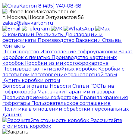
8 (495) 740-08-68
Заказать звонок
г. Москва, Шоссе Энтузиастов 56
zakaz@slavkarton.ru
О компании
Реквизиты
Декларации и
сертификаты
Производство
Вакансии
Отзывы
Контакты
Производство
Изготовление гофроупаковки
Заказ
коробок с печатью
Производство картонных
коробок
Коробки из микрогофрокартона
Производство пятислойных коробок
Коробки с
логотипом
Изготовление транспортной тары
Купить коробки оптом
Вопросы и ответы
Новости
Статьи
ГОСТы на
гофрокороба
Ман. знаки
Гарантии и возврат
Правила приемки гофротары
Правила хранения
гофротары
Пользовательское соглашение
Политика в отношении обработки персональных
данных
Рассчитайте
стоимость коробок