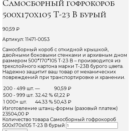
Самосборный гофрокороб
500х170х105 Т-23 В бурый
90,59
₽
Артикул: 11471-0053
Самосборный короб с откидной крышкой,
двойными боковыми стенками и архивным дном
размером 500*170*105 Т-23 В – производится из
трехслойного картона марки Т-23В бурого цвета.
Надежно защитит ваш товар от механических
повреждений при транспортировке и хранении.
200 - 499 шт.
—
90,59
₽
500 - 999 шт.
32.42 %
61,22
₽
1 000+ шт.
44.33 %
50,43
₽
Изготовление штанц-формы (разовый платеж)
23504,00
₽
Количество товара Самосборный гофрокороб
500х170х105 Т-23 В бурый