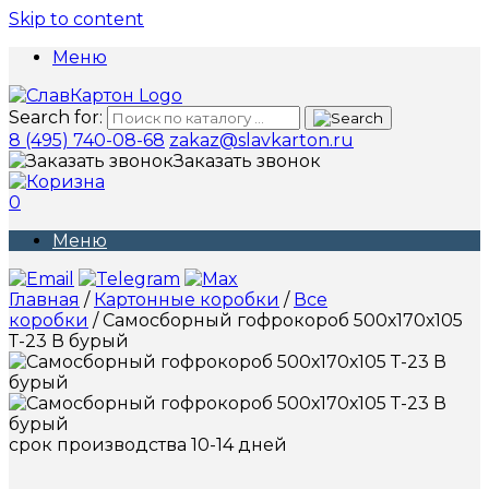
Skip to content
Меню
Search for:
8 (495) 740-08-68
zakaz@slavkarton.ru
Заказать звонок
0
Меню
Главная
/
Картонные коробки
/
Все
коробки
/ Самосборный гофрокороб 500х170х105
Т-23 В бурый
срок производства 10-14 дней