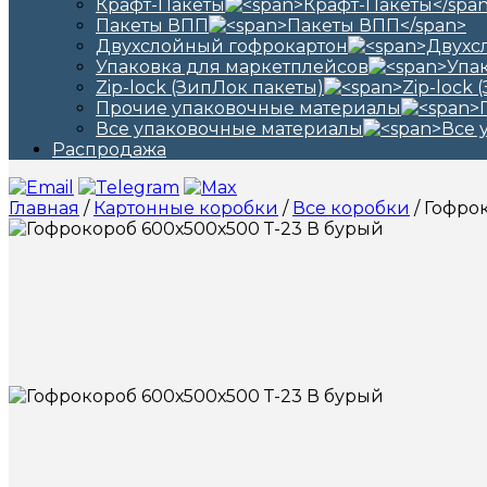
Крафт-Пакеты
Пакеты ВПП
Двухслойный гофрокартон
Упаковка для маркетплейсов
Zip-lock (ЗипЛок пакеты)
Прочие упаковочные материалы
Все упаковочные материалы
Распродажа
Главная
/
Картонные коробки
/
Все коробки
/ Гофро