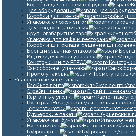
Коробки для овощей и фруктов
Для оборудования
Коробки для цветов
Упаковка с ложементом
Для продуктов питания
Крупногабаритная тара
Упаковка для кафе и ресторанов
Коробки для склада: решение для хранен
Брендированная упаковка
Индивидуальная упаковка
Конструкции по FEFCO
Самосборная упаковка
Промо-упаковка
Упаковочные материалы
Клейкая лента
Стрейч пленка
Картонные уголки
Пупырка (Воздушно-пузырьковая пленка)
Термоэтикетки
Курьерские пакеты
Упаковочная бумага
Наполнитель
Гофрокартон