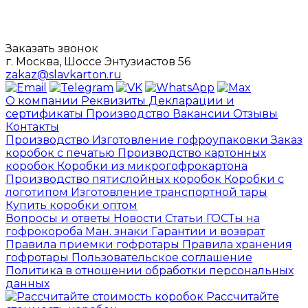
Заказать звонок
г. Москва, Шоссе Энтузиастов 56
zakaz@slavkarton.ru
О компании
Реквизиты
Декларации и
сертификаты
Производство
Вакансии
Отзывы
Контакты
Производство
Изготовление гофроупаковки
Заказ
коробок с печатью
Производство картонных
коробок
Коробки из микрогофрокартона
Производство пятислойных коробок
Коробки с
логотипом
Изготовление транспортной тары
Купить коробки оптом
Вопросы и ответы
Новости
Статьи
ГОСТы на
гофрокороба
Ман. знаки
Гарантии и возврат
Правила приемки гофротары
Правила хранения
гофротары
Пользовательское соглашение
Политика в отношении обработки персональных
данных
Рассчитайте