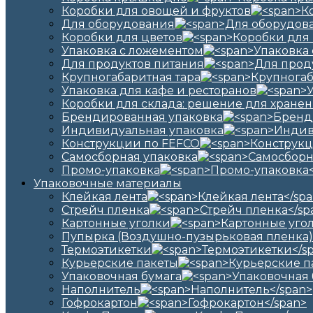
Коробки для овощей и фруктов
Для оборудования
Коробки для цветов
Упаковка с ложементом
Для продуктов питания
Крупногабаритная тара
Упаковка для кафе и ресторанов
Коробки для склада: решение для хранен
Брендированная упаковка
Индивидуальная упаковка
Конструкции по FEFCO
Самосборная упаковка
Промо-упаковка
Упаковочные материалы
Клейкая лента
Стрейч пленка
Картонные уголки
Пупырка (Воздушно-пузырьковая пленка)
Термоэтикетки
Курьерские пакеты
Упаковочная бумага
Наполнитель
Гофрокартон