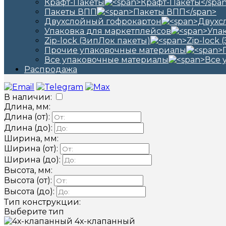
Крафт-Пакеты
Пакеты ВПП
Двухслойный гофрокартон
Упаковка для маркетплейсов
Zip-lock (ЗипЛок пакеты)
Прочие упаковочные материалы
Все упаковочные материалы
Распродажа
В наличии:
Длина, мм:
Длина (от):
Длина (до):
Ширина, мм:
Ширина (от):
Ширина (до):
Высота, мм:
Высота (от):
Высота (до):
Тип конструкции:
Выберите тип
4х-клапанный