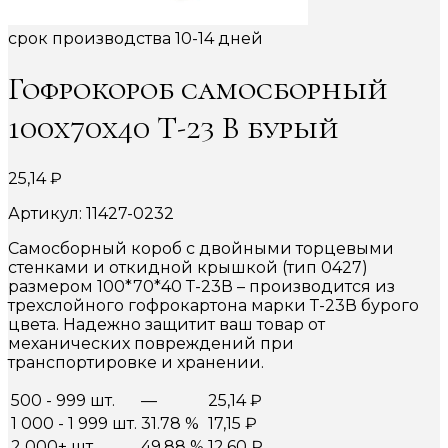
срок производства 10-14 дней
Гофрокороб самосборный
100х70х40 Т-23 В бурый
25,14
₽
Артикул: 11427-0232
Самосборный короб с двойными торцевыми
стенками и откидной крышкой (тип 0427)
размером 100*70*40 Т-23В – производится из
трехслойного гофрокартона марки Т-23В бурого
цвета. Надежно защитит ваш товар от
механических повреждений при
транспортировке и хранении.
500 - 999 шт.
—
25,14
₽
1 000 - 1 999 шт.
31.78 %
17,15
₽
2 000+ шт.
49.88 %
12,60
₽