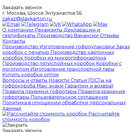
Заказать звонок
г. Москва, Шоссе Энтузиастов 56
zakaz@slavkarton.ru
О компании
Реквизиты
Декларации и
сертификаты
Производство
Вакансии
Отзывы
Контакты
Производство
Изготовление гофроупаковки
Заказ
коробок с печатью
Производство картонных
коробок
Коробки из микрогофрокартона
Производство пятислойных коробок
Коробки с
логотипом
Изготовление транспортной тары
Купить коробки оптом
Вопросы и ответы
Новости
Статьи
ГОСТы на
гофрокороба
Ман. знаки
Гарантии и возврат
Правила приемки гофротары
Правила хранения
гофротары
Пользовательское соглашение
Политика в отношении обработки персональных
данных
Рассчитайте
стоимость коробок
Заказать звонок