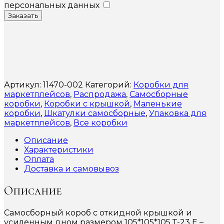
персональных данных
Заказать
Артикул:
11470-002
Категорий:
Коробки для
маркетплейсов
,
Распродажа
,
Самосборные
коробки
,
Коробки с крышкой
,
Маленькие
коробки
,
Шкатулки самосборные
,
Упаковка для
маркетплейсов
,
Все коробки
Описание
Характеристики
Оплата
Доставка и самовывоз
Описание
Самосборный короб с откидной крышкой и
усиленным дном размером 105*105*105 Т-23 Е –