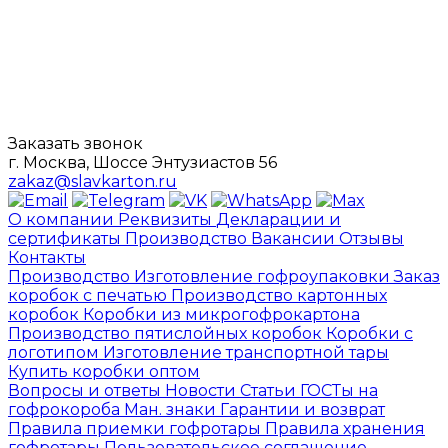
Заказать звонок
г. Москва, Шоссе Энтузиастов 56
zakaz@slavkarton.ru
О компании
Реквизиты
Декларации и
сертификаты
Производство
Вакансии
Отзывы
Контакты
Производство
Изготовление гофроупаковки
Заказ
коробок с печатью
Производство картонных
коробок
Коробки из микрогофрокартона
Производство пятислойных коробок
Коробки с
логотипом
Изготовление транспортной тары
Купить коробки оптом
Вопросы и ответы
Новости
Статьи
ГОСТы на
гофрокороба
Ман. знаки
Гарантии и возврат
Правила приемки гофротары
Правила хранения
гофротары
Пользовательское соглашение