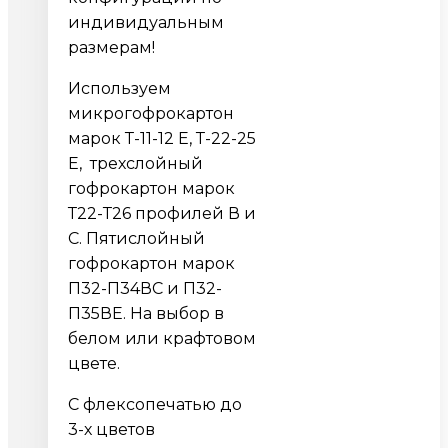
индивидуальным
размерам!
Используем
микрогофрокартон
марок Т-11-12 Е, Т-22-25
Е, трехслойный
гофрокартон марок
Т22-Т26 профилей В и
С. Пятислойный
гофрокартон марок
П32-П34ВС и П32-
П35ВЕ. На выбор в
белом или крафтовом
цвете.
С флексопечатью до
3-х цветов