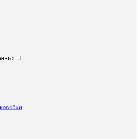
анных
 коробки