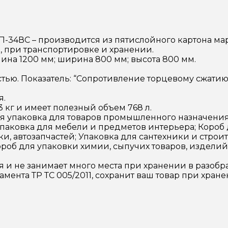
-34ВС – производится из пятислойного картона мар
 при транспортировке и хранении.
ина 1200 мм; ширина 800 мм; высота 800 мм.
ью. Показатель: “Сопротивление торцевому сжатию в
я.
 кг и имеет полезный объем 768 л.
 упаковка для товаров промышленного назначения ;
паковка для мебели и предметов интерьера; Короб 
и, автозапчастей; Упаковка для сантехники и строи
роб для упаковки химии, сыпучих товаров, изделий 
 и не занимает много места при хранении в разобра
амента ТР ТС 005/2011, сохранит ваш товар при хран