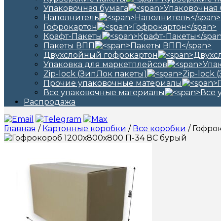
Упаковочная бумага
Наполнитель
Гофрокартон
Крафт-Пакеты
Пакеты ВПП
Двухслойный гофрокартон
Упаковка для маркетплейсов
Zip-lock (ЗипЛок пакеты)
Прочие упаковочные материалы
Все упаковочные материалы
Распродажа
Главная
/
Картонные коробки
/
Все коробки
/ Гофро