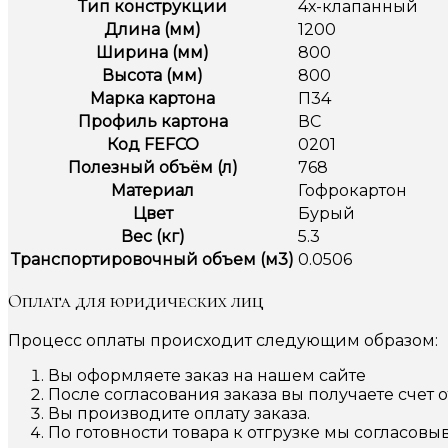
Тип конструкции
4х-клапанный
Длина (мм)
1200
Ширина (мм)
800
Высота (мм)
800
Марка картона
П34
Профиль картона
ВС
Код FEFCO
0201
Полезный объём (л)
768
Материал
Гофрокартон
Цвет
Бурый
Вес (кг)
5.3
Транспортировочный объем (м3)
0.0506
Оплата для юридических лиц
Процесс оплаты происходит следующим образом:
Вы оформляете заказ на нашем сайте
После согласования заказа вы получаете счет 
Вы производите оплату заказа.
По готовности товара к отгрузке мы согласовы