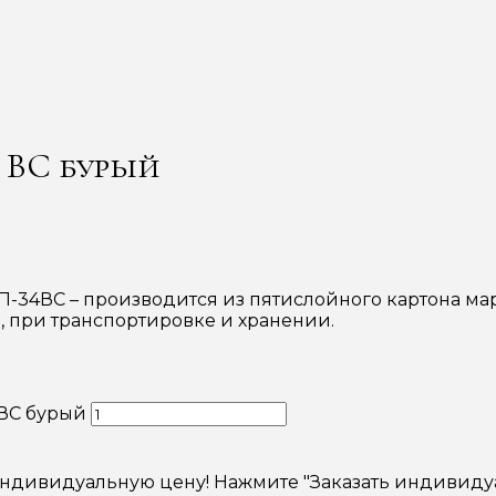
4 ВС бурый
-34ВС – производится из пятислойного картона мар
 при транспортировке и хранении.
 ВС бурый
индивидуальную цену! Нажмите "Заказать индивиду