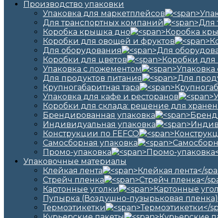
Производство упаковки
Упаковка для маркетплейсов
Для транспортных компаний
Коробка крышка дно
Коробки для овощей и фруктов
Для оборудования
Коробки для цветов
Упаковка с ложементом
Для продуктов питания
Крупногабаритная тара
Упаковка для кафе и ресторанов
Коробки для склада: решение для хранен
Брендированная упаковка
Индивидуальная упаковка
Конструкции по FEFCO
Самосборная упаковка
Промо-упаковка
Упаковочные материалы
Клейкая лента
Стрейч пленка
Картонные уголки
Пупырка (Воздушно-пузырьковая пленка)
Термоэтикетки
Курьерские пакеты