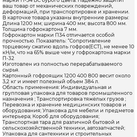
марки П-34 ВС бурого цвета. Надёжно защитит
ваш товар от механических повреждений,
деформаций, при транспортировке и хранении.
В карточке товара указаны внутренние размеры:
Длина 1200 мм; ширина 400 мм; высота 800 мм.
Толщина гофрокартона 7 мм.
Гофрокартон марки П34 отличается особой
прочностью. Показатель: “Сопротивление
торцевому сжатию вдоль гофров(ЕСТ), не менее 10
кН/м, что на 65% выше чем у гофрокартона марки
П-32
Изготовлен из полностью перерабатываемого
сырья.
Картонный гофроящик 1200 400 800 весит около
3,2 кг и имеет полезный объем 384 л.
Область применения: Индивидуальная и
групповая упаковка для товаров промышленного
назначения ; Транспортировка тяжёлых грузов ;
Перевозка и хранение медицинских товаров и
оборудования; Упаковка для мебели и предметов
интерьера; Короб для оборудования;
Транспортная тара для различной бытовой и
сельскохозяйственной техники, автозапчастей;
Упаковка для сантехники и строительных