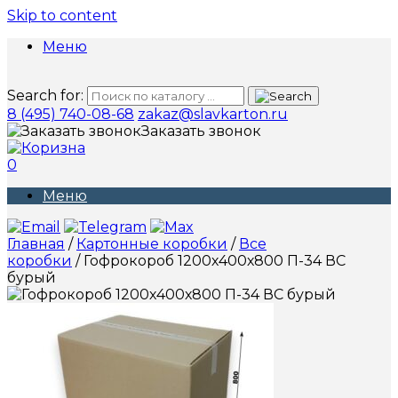
Skip to content
Меню
Search for:
8 (495) 740-08-68
zakaz@slavkarton.ru
Заказать звонок
0
Меню
Главная
/
Картонные коробки
/
Все
коробки
/ Гофрокороб 1200х400х800 П-34 ВС
бурый