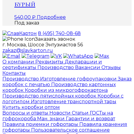
бурый
540,00
₽
Подробнее
Под заказ
8 (495) 740-08-68
Заказать звонок
г. Москва, Шоссе Энтузиастов 56
zakaz@slavkarton.ru
О компании
Реквизиты
Декларации и
сертификаты
Производство
Вакансии
Отзывы
Контакты
Производство
Изготовление гофроупаковки
Заказ
коробок с печатью
Производство картонных
коробок
Коробки из микрогофрокартона
Производство пятислойных коробок
Коробки с
логотипом
Изготовление транспортной тары
Купить коробки оптом
Вопросы и ответы
Новости
Статьи
ГОСТы на
гофрокороба
Ман. знаки
Гарантии и возврат
Правила приемки гофротары
Правила хранения
гофротары
Пользовательское соглашение