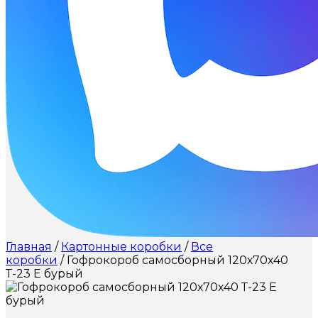
Главная
/
Картонные коробки
/
Все
коробки
/ Гофрокороб самосборный 120х70х40
Т-23 Е бурый