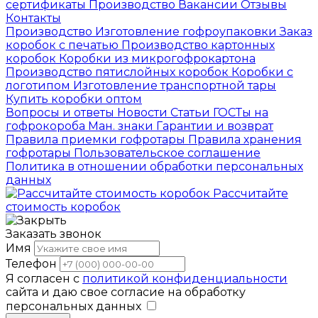
сертификаты
Производство
Вакансии
Отзывы
Контакты
Производство
Изготовление гофроупаковки
Заказ
коробок с печатью
Производство картонных
коробок
Коробки из микрогофрокартона
Производство пятислойных коробок
Коробки с
логотипом
Изготовление транспортной тары
Купить коробки оптом
Вопросы и ответы
Новости
Статьи
ГОСТы на
гофрокороба
Ман. знаки
Гарантии и возврат
Правила приемки гофротары
Правила хранения
гофротары
Пользовательское соглашение
Политика в отношении обработки персональных
данных
Рассчитайте
стоимость коробок
Заказать звонок
Имя
Телефон
Я согласен с
политикой конфиденциальности
сайта и даю свое согласие на обработку
персональных данных