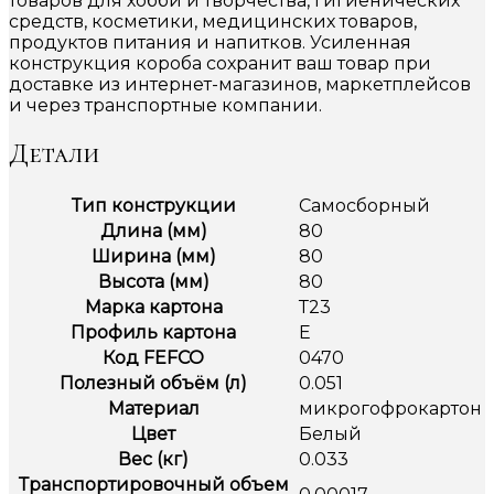
товаров для хобби и творчества, гигиенических
средств, косметики, медицинских товаров,
продуктов питания и напитков. Усиленная
конструкция короба сохранит ваш товар при
доставке из интернет-магазинов, маркетплейсов
и через транспортные компании.
Детали
Тип конструкции
Самосборный
Длина (мм)
80
Ширина (мм)
80
Высота (мм)
80
Марка картона
Т23
Профиль картона
Е
Код FEFCO
0470
Полезный объём (л)
0.051
Материал
микрогофрокартон
Цвет
Белый
Вес (кг)
0.033
Транспортировочный объем