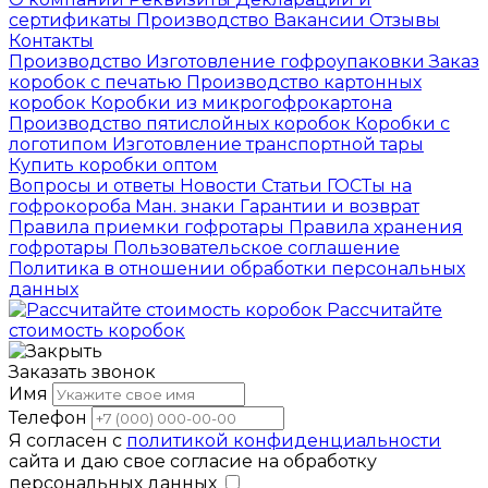
сертификаты
Производство
Вакансии
Отзывы
Контакты
Производство
Изготовление гофроупаковки
Заказ
коробок с печатью
Производство картонных
коробок
Коробки из микрогофрокартона
Производство пятислойных коробок
Коробки с
логотипом
Изготовление транспортной тары
Купить коробки оптом
Вопросы и ответы
Новости
Статьи
ГОСТы на
гофрокороба
Ман. знаки
Гарантии и возврат
Правила приемки гофротары
Правила хранения
гофротары
Пользовательское соглашение
Политика в отношении обработки персональных
данных
Рассчитайте
стоимость коробок
Заказать звонок
Имя
Телефон
Я согласен с
политикой конфиденциальности
сайта и даю свое согласие на обработку
персональных данных