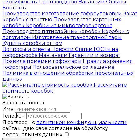
сертификаты
Производство
Вакансии
Отзывы
Контакты
Производство
Изготовление гофроупаковки
Заказ
коробок с печатью
Производство картонных
коробок
Коробки из микрогофрокартона
Производство пятислойных коробок
Коробки с
логотипом
Изготовление транспортной тары
Купить коробки оптом
Вопросы и ответы
Новости
Статьи
ГОСТы на
гофрокороба
Ман. знаки
Гарантии и возврат
Правила приемки гофротары
Правила хранения
гофротары
Пользовательское соглашение
Политика в отношении обработки персональных
данных
Рассчитайте
стоимость коробок
Заказать звонок
Имя
Телефон
Я согласен с
политикой конфиденциальности
сайта и даю свое согласие на обработку
персональных данных