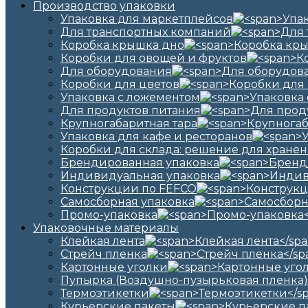
Производство упаковки
Упаковка для маркетплейсов
Для транспортных компаний
Коробка крышка дно
Коробки для овощей и фруктов
Для оборудования
Коробки для цветов
Упаковка с ложементом
Для продуктов питания
Крупногабаритная тара
Упаковка для кафе и ресторанов
Коробки для склада: решение для хранен
Брендированная упаковка
Индивидуальная упаковка
Конструкции по FEFCO
Самосборная упаковка
Промо-упаковка
Упаковочные материалы
Клейкая лента
Стрейч пленка
Картонные уголки
Пупырка (Воздушно-пузырьковая пленка)
Термоэтикетки
Курьерские пакеты