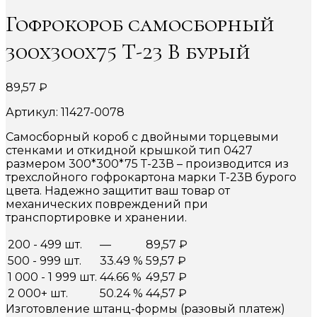
Гофрокороб самосборный
300х300х75 Т-23 В бурый
89,57
₽
Артикул: 11427-0078
Самосборный короб с двойными торцевыми
стенками и откидной крышкой тип 0427
размером 300*300*75 Т-23В – производится из
трехслойного гофрокартона марки Т-23В бурого
цвета. Надежно защитит ваш товар от
механических повреждений при
транспортировке и хранении.
200 - 499 шт.
—
89,57
₽
500 - 999 шт.
33.49 %
59,57
₽
1 000 - 1 999 шт.
44.66 %
49,57
₽
2 000+ шт.
50.24 %
44,57
₽
Изготовление штанц-формы (разовый платеж)