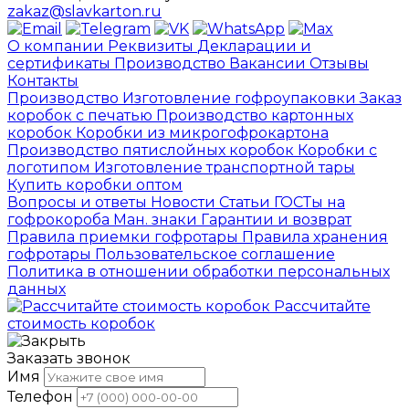
zakaz@slavkarton.ru
О компании
Реквизиты
Декларации и
сертификаты
Производство
Вакансии
Отзывы
Контакты
Производство
Изготовление гофроупаковки
Заказ
коробок с печатью
Производство картонных
коробок
Коробки из микрогофрокартона
Производство пятислойных коробок
Коробки с
логотипом
Изготовление транспортной тары
Купить коробки оптом
Вопросы и ответы
Новости
Статьи
ГОСТы на
гофрокороба
Ман. знаки
Гарантии и возврат
Правила приемки гофротары
Правила хранения
гофротары
Пользовательское соглашение
Политика в отношении обработки персональных
данных
Рассчитайте
стоимость коробок
Заказать звонок
Имя
Телефон