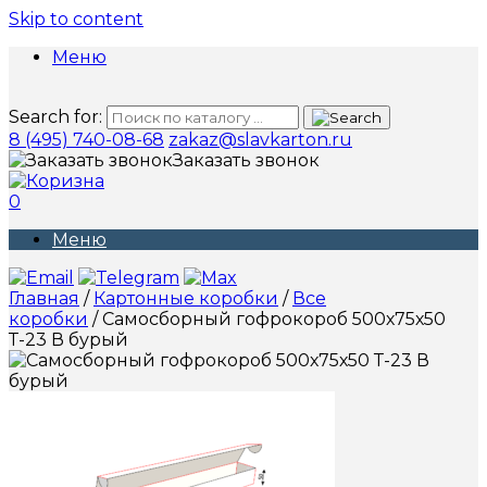
Skip to content
Меню
Search for:
8 (495) 740-08-68
zakaz@slavkarton.ru
Заказать звонок
0
Меню
Главная
/
Картонные коробки
/
Все
коробки
/ Самосборный гофрокороб 500х75х50
Т-23 В бурый