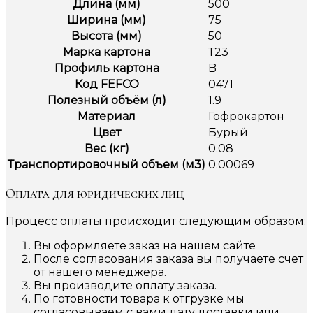
Длина (мм)
500
Ширина (мм)
75
Высота (мм)
50
Марка картона
Т23
Профиль картона
B
Код FEFCO
0471
Полезный объём (л)
1.9
Материал
Гофрокартон
Цвет
Бурый
Вес (кг)
0.08
Транспортировочный объем (м3)
0.00069
Оплата для юридических лиц
Процесс оплаты происходит следующим образом:
Вы оформляете заказ на нашем сайте
После согласования заказа вы получаете счет
от нашего менеджера.
Вы производите оплату заказа.
По готовности товара к отгрузке мы
согласовываем с вами дату доставки или