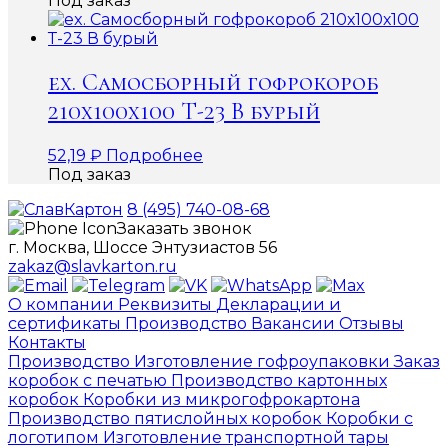
Под заказ
ex. Самосборный гофрокороб
210х100х100 Т-23 В бурый
52,19
₽
Подробнее
Под заказ
8 (495) 740-08-68
Заказать звонок
г. Москва, Шоссе Энтузиастов 56
zakaz@slavkarton.ru
О компании
Реквизиты
Декларации и
сертификаты
Производство
Вакансии
Отзывы
Контакты
Производство
Изготовление гофроупаковки
Заказ
коробок с печатью
Производство картонных
коробок
Коробки из микрогофрокартона
Производство пятислойных коробок
Коробки с
логотипом
Изготовление транспортной тары