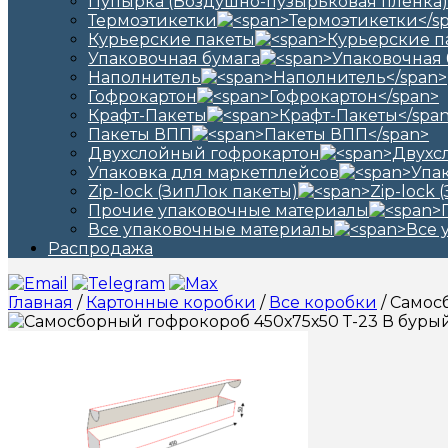
Пупырка (Воздушно-пузырьковая пленка)
Термоэтикетки
Курьерские пакеты
Упаковочная бумага
Наполнитель
Гофрокартон
Крафт-Пакеты
Пакеты ВПП
Двухслойный гофрокартон
Упаковка для маркетплейсов
Zip-lock (ЗипЛок пакеты)
Прочие упаковочные материалы
Все упаковочные материалы
Распродажа
Главная
/
Картонные коробки
/
Все коробки
/ Самос