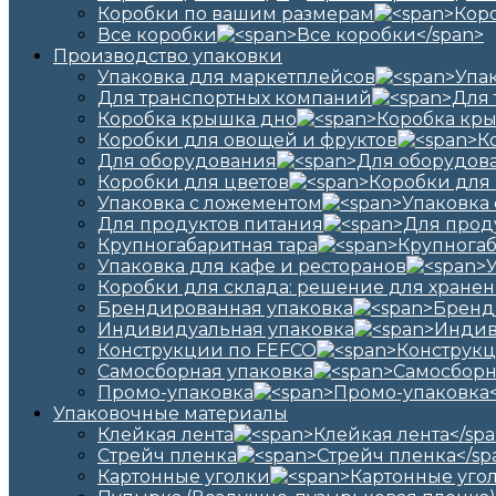
Коробки по вашим размерам
Все коробки
Производство упаковки
Упаковка для маркетплейсов
Для транспортных компаний
Коробка крышка дно
Коробки для овощей и фруктов
Для оборудования
Коробки для цветов
Упаковка с ложементом
Для продуктов питания
Крупногабаритная тара
Упаковка для кафе и ресторанов
Коробки для склада: решение для хранен
Брендированная упаковка
Индивидуальная упаковка
Конструкции по FEFCO
Самосборная упаковка
Промо-упаковка
Упаковочные материалы
Клейкая лента
Стрейч пленка
Картонные уголки