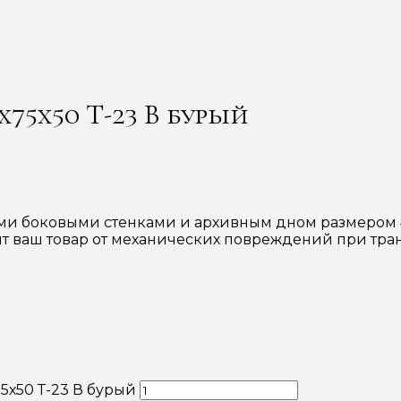
75х50 Т-23 В бурый
 боковыми стенками и архивным дном размером 450
ит ваш товар от механических повреждений при тра
5х50 Т-23 В бурый