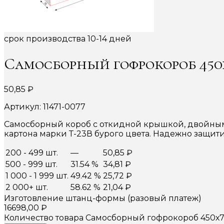
срок производства 10-14 дней
Самосборный гофрокороб 450х
50,85
₽
Артикул: 11471-0077
Самосборный короб с откидной крышкой, двойными
картона марки Т-23В бурого цвета. Надежно защит
200 - 499 шт.
—
50,85
₽
500 - 999 шт.
31.54 %
34,81
₽
1 000 - 1 999 шт.
49.42 %
25,72
₽
2 000+ шт.
58.62 %
21,04
₽
Изготовление штанц-формы (разовый платеж)
16698,00
₽
Количество товара Самосборный гофрокороб 450х7