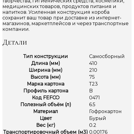
творчества, гигиенических средств, косметики,
медицинских товаров, продуктов питания и
напитков. Усиленная конструкция короба
сохранит ваш товар при доставке из интернет-
магазинов, маркетплейсов и через транспортные
компании.
Детали
Тип конструкции
Самосборный
Длина (мм)
410
Ширина (мм)
210
Высота (мм)
75
Марка картона
Т23
Профиль картона
B
Код FEFCO
0471
Полезный объём (л)
6.5
Материал
Гофрокартон
Цвет
Бурый
Вес (кг)
0.2
Транспортировочный объем (м3)
0.00176