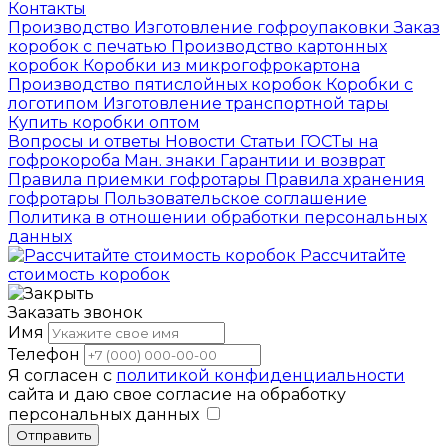
Контакты
Производство
Изготовление гофроупаковки
Заказ
коробок с печатью
Производство картонных
коробок
Коробки из микрогофрокартона
Производство пятислойных коробок
Коробки с
логотипом
Изготовление транспортной тары
Купить коробки оптом
Вопросы и ответы
Новости
Статьи
ГОСТы на
гофрокороба
Ман. знаки
Гарантии и возврат
Правила приемки гофротары
Правила хранения
гофротары
Пользовательское соглашение
Политика в отношении обработки персональных
данных
Рассчитайте
стоимость коробок
Заказать звонок
Имя
Телефон
Я согласен с
политикой конфиденциальности
сайта и даю свое согласие на обработку
персональных данных
Отправить