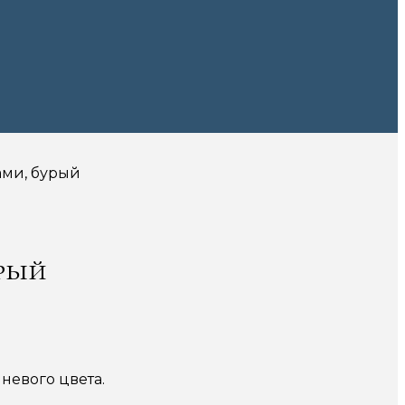
ами, бурый
урый
невого цвета.