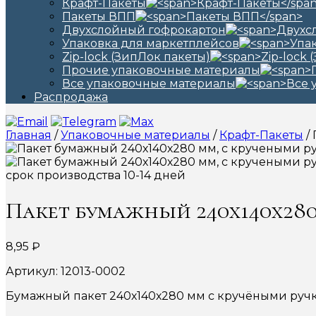
Крафт-Пакеты
Пакеты ВПП
Двухслойный гофрокартон
Упаковка для маркетплейсов
Zip-lock (ЗипЛок пакеты)
Прочие упаковочные материалы
Все упаковочные материалы
Распродажа
Главная
/
Упаковочные материалы
/
Крафт-Пакеты
/
срок производства 10-14 дней
Пакет бумажный 240х140х280
8,95
₽
Артикул: 12013-0002
Бумажный пакет 240х140х280 мм с кручёными ручка