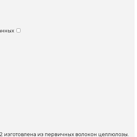
анных
/м2 изготовлена из первичных волокон целлюлозы.