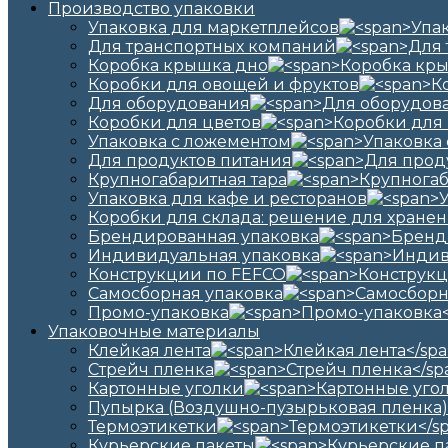
Производство упаковки
Упаковка для маркетплейсов
Для транспортных компаний
Коробка крышка дно
Коробки для овощей и фруктов
Для оборудования
Коробки для цветов
Упаковка с ложементом
Для продуктов питания
Крупногабаритная тара
Упаковка для кафе и ресторанов
Коробки для склада: решение для хранен
Брендированная упаковка
Индивидуальная упаковка
Конструкции по FEFCO
Самосборная упаковка
Промо-упаковка
Упаковочные материалы
Клейкая лента
Стрейч пленка
Картонные уголки
Пупырка (Воздушно-пузырьковая пленка)
Термоэтикетки
Курьерские пакеты