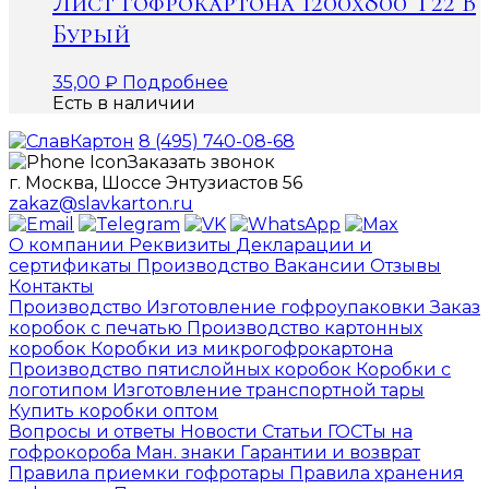
Лист гофрокартона 1200х800 Т22 В
Бурый
35,00
₽
Подробнее
Есть в наличии
8 (495) 740-08-68
Заказать звонок
г. Москва, Шоссе Энтузиастов 56
zakaz@slavkarton.ru
О компании
Реквизиты
Декларации и
сертификаты
Производство
Вакансии
Отзывы
Контакты
Производство
Изготовление гофроупаковки
Заказ
коробок с печатью
Производство картонных
коробок
Коробки из микрогофрокартона
Производство пятислойных коробок
Коробки с
логотипом
Изготовление транспортной тары
Купить коробки оптом
Вопросы и ответы
Новости
Статьи
ГОСТы на
гофрокороба
Ман. знаки
Гарантии и возврат
Правила приемки гофротары
Правила хранения