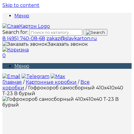
Skip to content
Меню
Search for:
8 (495) 740-08-68
zakaz@slavkarton.ru
Заказать звонок
0
Меню
Главная
/
Картонные коробки
/
Все
коробки
/ Гофрокороб самосборный 410х410х40
Т-23 В бурый