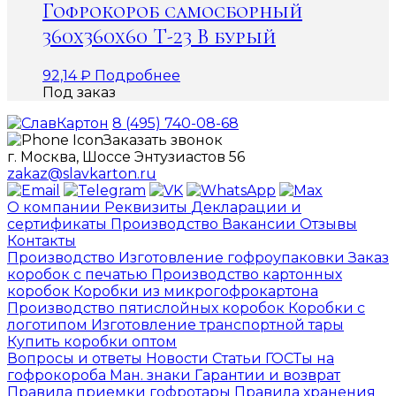
Гофрокороб самосборный
360х360х60 Т-23 В бурый
92,14
₽
Подробнее
Под заказ
8 (495) 740-08-68
Заказать звонок
г. Москва, Шоссе Энтузиастов 56
zakaz@slavkarton.ru
О компании
Реквизиты
Декларации и
сертификаты
Производство
Вакансии
Отзывы
Контакты
Производство
Изготовление гофроупаковки
Заказ
коробок с печатью
Производство картонных
коробок
Коробки из микрогофрокартона
Производство пятислойных коробок
Коробки с
логотипом
Изготовление транспортной тары
Купить коробки оптом
Вопросы и ответы
Новости
Статьи
ГОСТы на
гофрокороба
Ман. знаки
Гарантии и возврат
Правила приемки гофротары
Правила хранения