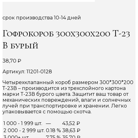
срок производства 10-14 дней
Гофрокороб 300х300х200 Т-23
В бурый
38,70
₽
Артикул: 11201-0128
Четырехклапанный короб размером 300*300*200
Т-23В – производится из трехслойного картона
марки Т-23В бурого цвета. Защитит ваш товар от
механических повреждений, влаги и солнечных
лучей при транспортировке и хранении. Легко
упаковывается с помощью скотча.
1 000 - 1 999 шт.
—
43,52
₽
2 000 - 2 999 шт.
0.18 %
38,63
₽
3 000+ шт.
7.75 %
35,70
₽