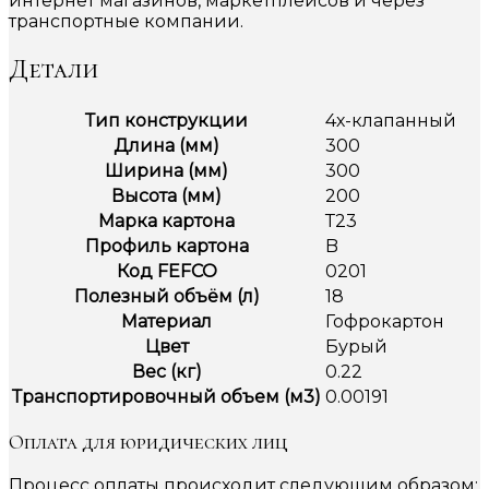
интернет магазинов, маркетплейсов и через
транспортные компании.
Детали
Тип конструкции
4х-клапанный
Длина (мм)
300
Ширина (мм)
300
Высота (мм)
200
Марка картона
Т23
Профиль картона
B
Код FEFCO
0201
Полезный объём (л)
18
Материал
Гофрокартон
Цвет
Бурый
Вес (кг)
0.22
Транспортировочный объем (м3)
0.00191
Оплата для юридических лиц
Процесс оплаты происходит следующим образом: