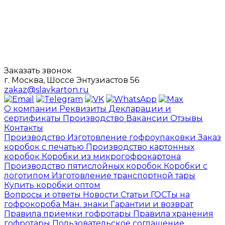
Заказать звонок
г. Москва, Шоссе Энтузиастов 56
zakaz@slavkarton.ru
О компании
Реквизиты
Декларации и
сертификаты
Производство
Вакансии
Отзывы
Контакты
Производство
Изготовление гофроупаковки
Заказ
коробок с печатью
Производство картонных
коробок
Коробки из микрогофрокартона
Производство пятислойных коробок
Коробки с
логотипом
Изготовление транспортной тары
Купить коробки оптом
Вопросы и ответы
Новости
Статьи
ГОСТы на
гофрокороба
Ман. знаки
Гарантии и возврат
Правила приемки гофротары
Правила хранения
гофротары
Пользовательское соглашение