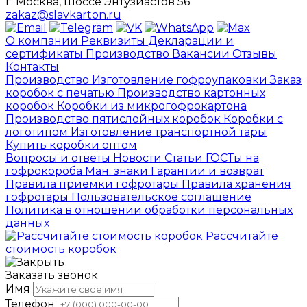
г. Москва, Шоссе Энтузиастов 56
zakaz@slavkarton.ru
О компании
Реквизиты
Декларации и
сертификаты
Производство
Вакансии
Отзывы
Контакты
Производство
Изготовление гофроупаковки
Заказ
коробок с печатью
Производство картонных
коробок
Коробки из микрогофрокартона
Производство пятислойных коробок
Коробки с
логотипом
Изготовление транспортной тары
Купить коробки оптом
Вопросы и ответы
Новости
Статьи
ГОСТы на
гофрокороба
Ман. знаки
Гарантии и возврат
Правила приемки гофротары
Правила хранения
гофротары
Пользовательское соглашение
Политика в отношении обработки персональных
данных
Рассчитайте
стоимость коробок
Заказать звонок
Имя
Телефон