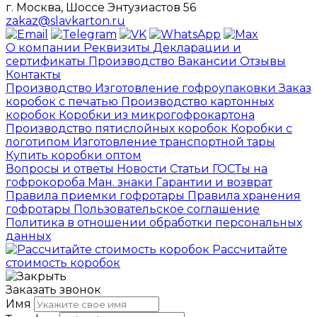
г. Москва, Шоссе Энтузиастов 56
zakaz@slavkarton.ru
О компании
Реквизиты
Декларации и
сертификаты
Производство
Вакансии
Отзывы
Контакты
Производство
Изготовление гофроупаковки
Заказ
коробок с печатью
Производство картонных
коробок
Коробки из микрогофрокартона
Производство пятислойных коробок
Коробки с
логотипом
Изготовление транспортной тары
Купить коробки оптом
Вопросы и ответы
Новости
Статьи
ГОСТы на
гофрокороба
Ман. знаки
Гарантии и возврат
Правила приемки гофротары
Правила хранения
гофротары
Пользовательское соглашение
Политика в отношении обработки персональных
данных
Рассчитайте
стоимость коробок
Заказать звонок
Имя