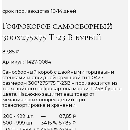
срок производства 10-14 дней
Гофрокороб самосборный
300х275х75 Т-23 В бурый
87,85
₽
Артикул: 11427-0084
Самосборный короб с двойными торцевыми
стенками и откидной крышкой тип 0427
размером 300*275*75 Т-23В – производится из
трехслойного гофрокартона марки Т-23В бурого
цвета. Надежно защитит ваш товар от
механических повреждений при
транспортировке и хранении.
200 - 499 шт.
—
87,85
₽
500 - 999 шт.
34.15 %
57,85
₽
1 000 - 1 999 шт.
45.53 %
47,85
₽