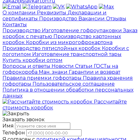
zakaz@slavkarton.ru
О компании
Реквизиты
Декларации и
сертификаты
Производство
Вакансии
Отзывы
Контакты
Производство
Изготовление гофроупаковки
Заказ
коробок с печатью
Производство картонных
коробок
Коробки из микрогофрокартона
Производство пятислойных коробок
Коробки с
логотипом
Изготовление транспортной тары
Купить коробки оптом
Вопросы и ответы
Новости
Статьи
ГОСТы на
гофрокороба
Ман. знаки
Гарантии и возврат
Правила приемки гофротары
Правила хранения
гофротары
Пользовательское соглашение
Политика в отношении обработки персональных
данных
Рассчитайте
стоимость коробок
Заказать звонок
Имя
Телефон
Я согласен с
политикой конфиденциальности