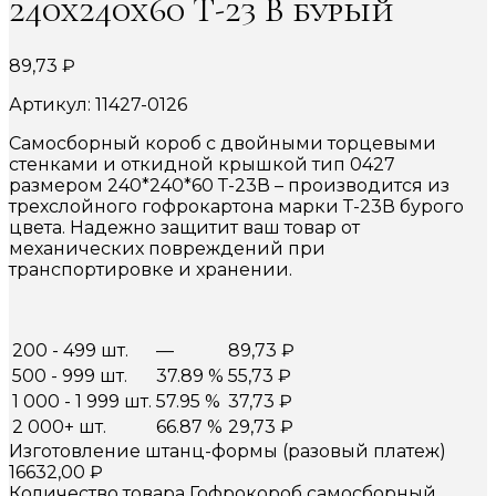
240х240х60 Т-23 В бурый
89,73
₽
Артикул: 11427-0126
Самосборный короб с двойными торцевыми
стенками и откидной крышкой тип 0427
размером 240*240*60 Т-23В – производится из
трехслойного гофрокартона марки Т-23В бурого
цвета. Надежно защитит ваш товар от
механических повреждений при
транспортировке и хранении.
200 - 499 шт.
—
89,73
₽
500 - 999 шт.
37.89 %
55,73
₽
1 000 - 1 999 шт.
57.95 %
37,73
₽
2 000+ шт.
66.87 %
29,73
₽
Изготовление штанц-формы (разовый платеж)
16632,00
₽
Количество товара Гофрокороб самосборный