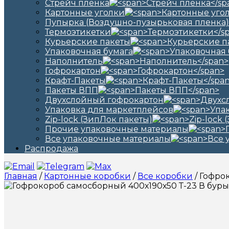
Стрейч пленка
Картонные уголки
Пупырка (Воздушно-пузырьковая пленка)
Термоэтикетки
Курьерские пакеты
Упаковочная бумага
Наполнитель
Гофрокартон
Крафт-Пакеты
Пакеты ВПП
Двухслойный гофрокартон
Упаковка для маркетплейсов
Zip-lock (ЗипЛок пакеты)
Прочие упаковочные материалы
Все упаковочные материалы
Распродажа
Главная
/
Картонные коробки
/
Все коробки
/ Гофро