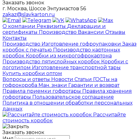
Заказать звонок
г. Москва, Шоссе Энтузиастов 56
zakaz@slavkarton.ru
О компании
Реквизиты
Декларации и
сертификаты
Производство
Вакансии
Отзывы
Контакты
Производство
Изготовление гофроупаковки
Заказ
коробок с печатью
Производство картонных
коробок
Коробки из микрогофрокартона
Производство пятислойных коробок
Коробки с
логотипом
Изготовление транспортной тары
Купить коробки оптом
Вопросы и ответы
Новости
Статьи
ГОСТы на
гофрокороба
Ман. знаки
Гарантии и возврат
Правила приемки гофротары
Правила хранения
гофротары
Пользовательское соглашение
Политика в отношении обработки персональных
данных
Рассчитайте
стоимость коробок
Заказать звонок
Имя