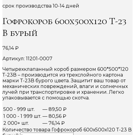
срок производства 10-14 дней
Гофрокороб 600х500х120 Т-23
В бурый
76,14
₽
Артикул: 11201-0007
Четырехклапанный короб размером 600*500*120
Т-23В – производится из трехслойного картона
марки Т-23В бурого цвета. Защитит ваш товар от
механических повреждений, влаги и солнечных
лучей при транспортировке и хранении. Легко
упаковывается с помощью скотча.
500 - 999 шт.
—
89,50
₽
1 000 - 1 999 шт.
—
80,56
₽
2 000+ шт.
—
76,14
₽
Количество товара Гофрокороб 600х500х120 Т-23 В