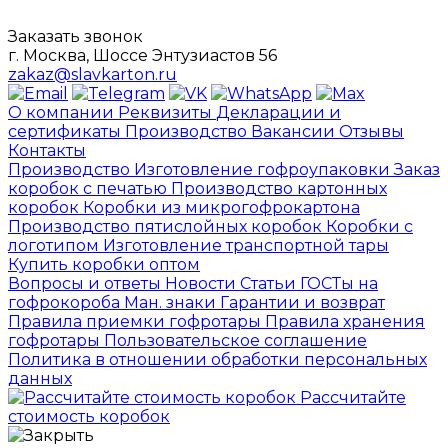
Заказать звонок
г. Москва, Шоссе Энтузиастов 56
zakaz@slavkarton.ru
О компании
Реквизиты
Декларации и
сертификаты
Производство
Вакансии
Отзывы
Контакты
Производство
Изготовление гофроупаковки
Заказ
коробок с печатью
Производство картонных
коробок
Коробки из микрогофрокартона
Производство пятислойных коробок
Коробки с
логотипом
Изготовление транспортной тары
Купить коробки оптом
Вопросы и ответы
Новости
Статьи
ГОСТы на
гофрокороба
Ман. знаки
Гарантии и возврат
Правила приемки гофротары
Правила хранения
гофротары
Пользовательское соглашение
Политика в отношении обработки персональных
данных
Рассчитайте
стоимость коробок