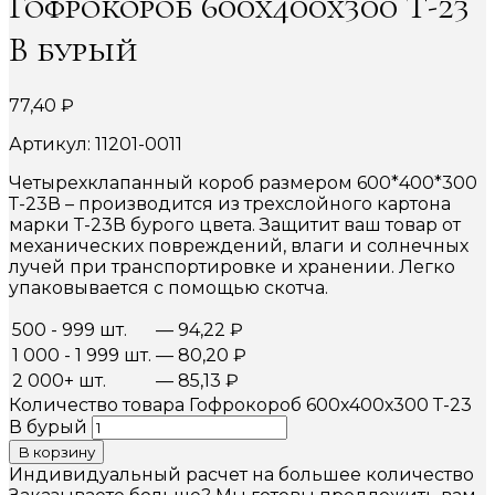
Гофрокороб 600х400х300 Т-23
В бурый
77,40
₽
Артикул: 11201-0011
Четырехклапанный короб размером 600*400*300
Т-23В – производится из трехслойного картона
марки Т-23В бурого цвета. Защитит ваш товар от
механических повреждений, влаги и солнечных
лучей при транспортировке и хранении. Легко
упаковывается с помощью скотча.
500 - 999 шт.
—
94,22
₽
1 000 - 1 999 шт.
—
80,20
₽
2 000+ шт.
—
85,13
₽
Количество товара Гофрокороб 600х400х300 Т-23
В бурый
В корзину
Индивидуальный расчет на большее количество