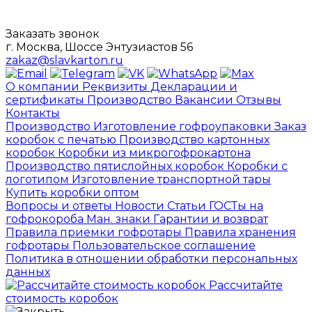
Заказать звонок
г. Москва, Шоссе Энтузиастов 56
zakaz@slavkarton.ru
О компании
Реквизиты
Декларации и
сертификаты
Производство
Вакансии
Отзывы
Контакты
Производство
Изготовление гофроупаковки
Заказ
коробок с печатью
Производство картонных
коробок
Коробки из микрогофрокартона
Производство пятислойных коробок
Коробки с
логотипом
Изготовление транспортной тары
Купить коробки оптом
Вопросы и ответы
Новости
Статьи
ГОСТы на
гофрокороба
Ман. знаки
Гарантии и возврат
Правила приемки гофротары
Правила хранения
гофротары
Пользовательское соглашение
Политика в отношении обработки персональных
данных
Рассчитайте
стоимость коробок