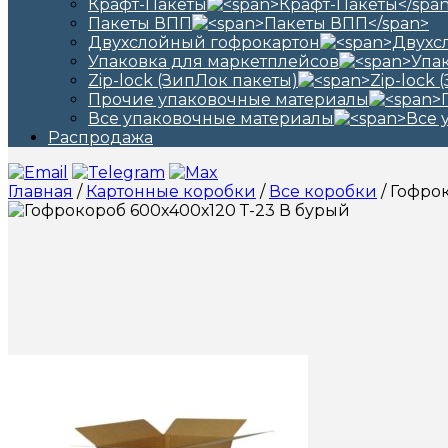
Крафт-Пакеты
Пакеты ВПП
Двухслойный гофрокартон
Упаковка для маркетплейсов
Zip-lock (ЗипЛок пакеты)
Прочие упаковочные материалы
Все упаковочные материалы
Распродажа
Главная
/
Картонные коробки
/
Все коробки
/ Гофро