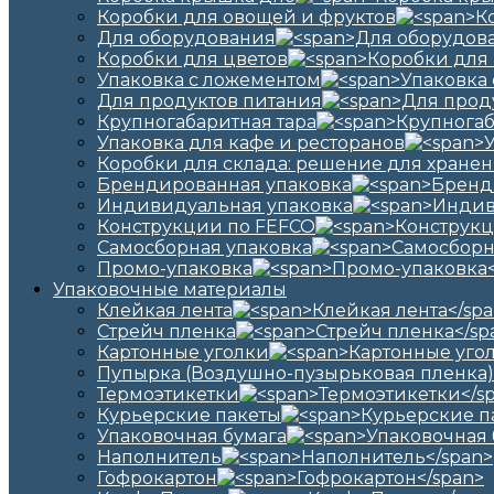
Коробки для овощей и фруктов
Для оборудования
Коробки для цветов
Упаковка с ложементом
Для продуктов питания
Крупногабаритная тара
Упаковка для кафе и ресторанов
Коробки для склада: решение для хранен
Брендированная упаковка
Индивидуальная упаковка
Конструкции по FEFCO
Самосборная упаковка
Промо-упаковка
Упаковочные материалы
Клейкая лента
Стрейч пленка
Картонные уголки
Пупырка (Воздушно-пузырьковая пленка)
Термоэтикетки
Курьерские пакеты
Упаковочная бумага
Наполнитель
Гофрокартон