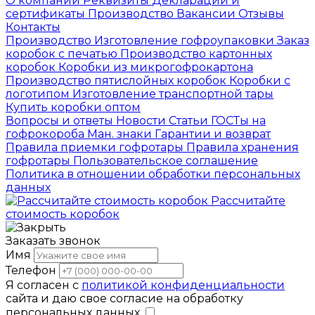
О компании
Реквизиты
Декларации и
сертификаты
Производство
Вакансии
Отзывы
Контакты
Производство
Изготовление гофроупаковки
Заказ
коробок с печатью
Производство картонных
коробок
Коробки из микрогофрокартона
Производство пятислойных коробок
Коробки с
логотипом
Изготовление транспортной тары
Купить коробки оптом
Вопросы и ответы
Новости
Статьи
ГОСТы на
гофрокороба
Ман. знаки
Гарантии и возврат
Правила приемки гофротары
Правила хранения
гофротары
Пользовательское соглашение
Политика в отношении обработки персональных
данных
Рассчитайте
стоимость коробок
Заказать звонок
Имя
Телефон
Я согласен с
политикой конфиденциальности
сайта и даю свое согласие на обработку
персональных данных