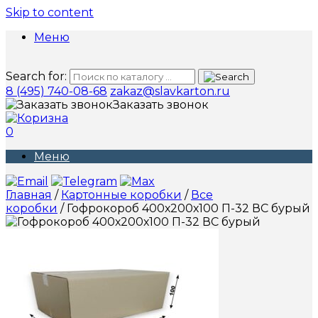
Skip to content
Меню
Search for:
8 (495) 740-08-68
zakaz@slavkarton.ru
Заказать звонок
0
Меню
Главная
/
Картонные коробки
/
Все
коробки
/ Гофрокороб 400х200х100 П-32 ВС бурый