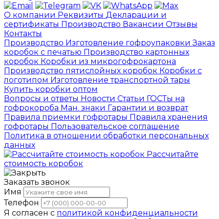
О компании
Реквизиты
Декларации и
сертификаты
Производство
Вакансии
Отзывы
Контакты
Производство
Изготовление гофроупаковки
Заказ
коробок с печатью
Производство картонных
коробок
Коробки из микрогофрокартона
Производство пятислойных коробок
Коробки с
логотипом
Изготовление транспортной тары
Купить коробки оптом
Вопросы и ответы
Новости
Статьи
ГОСТы на
гофрокороба
Ман. знаки
Гарантии и возврат
Правила приемки гофротары
Правила хранения
гофротары
Пользовательское соглашение
Политика в отношении обработки персональных
данных
Рассчитайте
стоимость коробок
Заказать звонок
Имя
Телефон
Я согласен с
политикой конфиденциальности