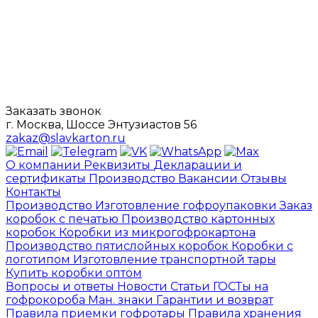
Заказать звонок
г. Москва, Шоссе Энтузиастов 56
zakaz@slavkarton.ru
О компании
Реквизиты
Декларации и
сертификаты
Производство
Вакансии
Отзывы
Контакты
Производство
Изготовление гофроупаковки
Заказ
коробок с печатью
Производство картонных
коробок
Коробки из микрогофрокартона
Производство пятислойных коробок
Коробки с
логотипом
Изготовление транспортной тары
Купить коробки оптом
Вопросы и ответы
Новости
Статьи
ГОСТы на
гофрокороба
Ман. знаки
Гарантии и возврат
Правила приемки гофротары
Правила хранения