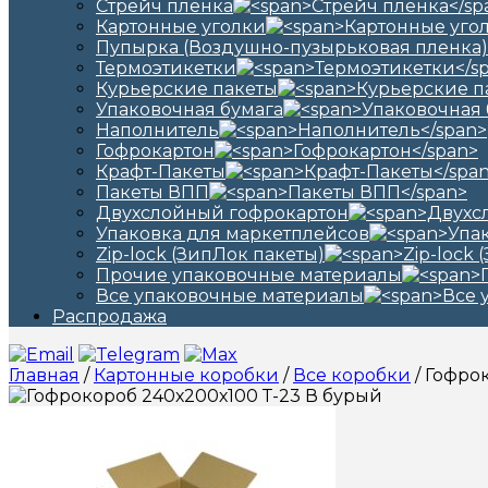
Стрейч пленка
Картонные уголки
Пупырка (Воздушно-пузырьковая пленка)
Термоэтикетки
Курьерские пакеты
Упаковочная бумага
Наполнитель
Гофрокартон
Крафт-Пакеты
Пакеты ВПП
Двухслойный гофрокартон
Упаковка для маркетплейсов
Zip-lock (ЗипЛок пакеты)
Прочие упаковочные материалы
Все упаковочные материалы
Распродажа
Главная
/
Картонные коробки
/
Все коробки
/ Гофро